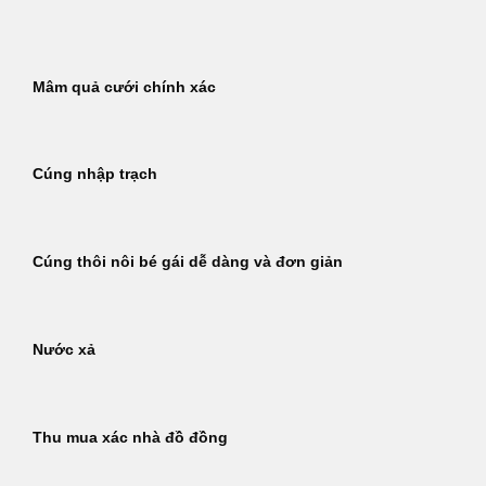
Bỏ
qua
nội
Mâm quả cưới chính xác
dung
Cúng nhập trạch
Cúng thôi nôi bé gái dễ dàng và đơn giản
Nước xả
Thu mua xác nhà đồ đồng